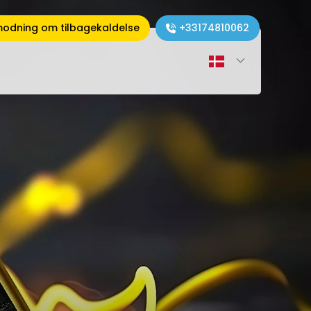
odning om tilbagekaldelse
+33174810062
Deutsch
English
Español
Français
Italiano
Nederlands
Polski
Português
Română