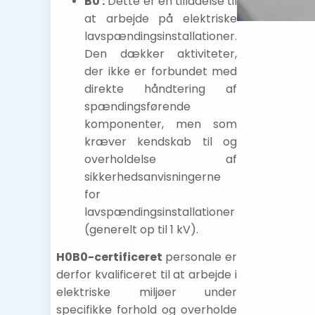
B0 :
Dette er en tilladelse til
at arbejde på elektriske
lavspændingsinstallationer.
Den dækker aktiviteter,
der ikke er forbundet med
direkte håndtering af
spændingsførende
komponenter, men som
kræver kendskab til og
overholdelse af
sikkerhedsanvisningerne
for
lavspændingsinstallationer
(generelt op til 1 kV).
H0B0-certificeret
personale er
derfor kvalificeret til at arbejde i
elektriske miljøer under
specifikke forhold og overholde