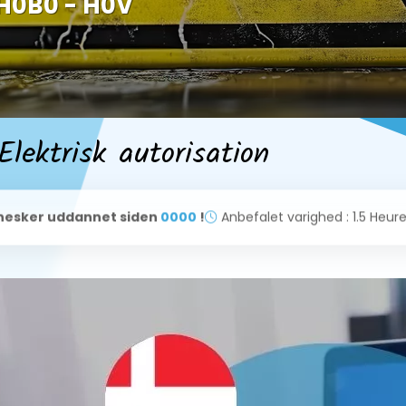
 H0B0 - H0V
lektrisk autorisation
esker uddannet siden
0000
!
Anbefalet varighed : 1.5 Heur