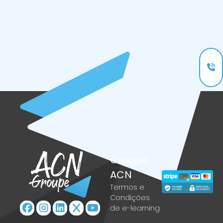
Groupe
ACN
Termos e
Condições
de e-learning