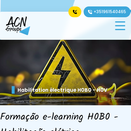
+351961540465
Dansk
Deutsch
English
Español
Français
Italiano
Nederlands
Polski
Română
Habilitation électrique H0B0 - H0V
Formação e-learning H0B0 -