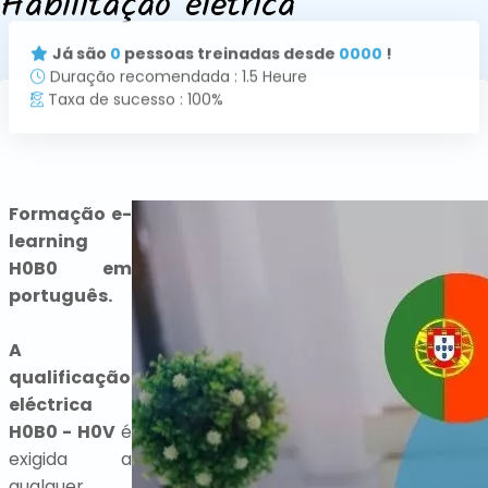
Habilitação elétrica
Já são
0
pessoas treinadas desde
0000
!
Duração recomendada : 1.5 Heure
Taxa de sucesso : 100%
Formação e-
learning
H0B0 em
português.
A
qualificação
eléctrica
H0B0 - H0V
é
exigida a
qualquer