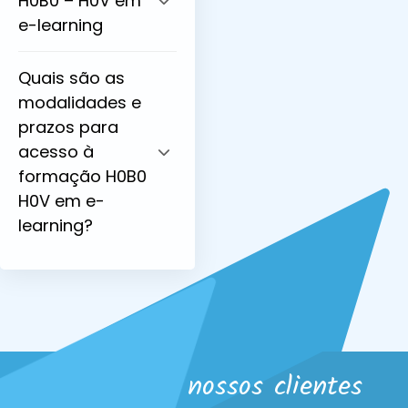
H0B0 – H0V em
e-learning
Quais são as
modalidades e
prazos para
acesso à
formação H0B0
H0V em e-
learning?
O que os nossos clientes