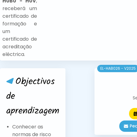
H0B0 - H0V
,
receberá um
certificado de
formação e
um
certificado de
acreditação
eléctrica.
EL-HAB026 - V2025
Objectivos
de
S
aprendizagem
Pe
Conhecer as
normas de risco