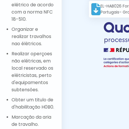
elétrico de acordo
EL-HAB026 For
com a norma NFC
Portugais- Gr
18-510.
Organizar e
realizar travalhos
nao élètricos.
Realizar operçoes
não elétricas, em
local reservado os
elétricistas, perto
d'equipamentos
subtensôes.
Obter um titulo de
d'habilitação H0B0.
Marcação da aria
de travalho.