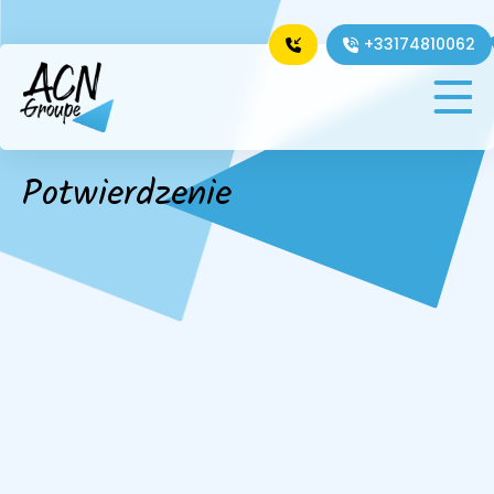
+33174810062
Dansk
Deutsch
English
Español
Français
Italiano
Nederlands
Português
Română
Potwierdzenie